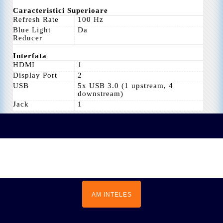
Caracteristici Superioare
Refresh Rate
100 Hz
Blue Light
Da
Reducer
Interfata
HDMI
1
Display Port
2
USB
5x USB 3.0 (1 upstream, 4
downstream)
Jack
1
Site-ul nostru foloseste cookie-uri. Navigarea
in continuare pe acest site reprezinta
INFORMATII
acceptul tau de utilizare a cookie-
urilor.
Citeste mai mult
SERVICII CLIENTI
EXTRA
AM INTELES
CONTUL TĂU