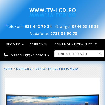
Telekom:
021 642 70 24
Orange:
0744 63 13 23
Vodafone:
0723 31 90 73
PRODUSE
+
DESPRE NOI
CONT NOU / INTRA IN CONT
0 PRODUS(E) - 0,00RON
>
>
Home
Monitoare
Monitor Philips 345B1C WLED