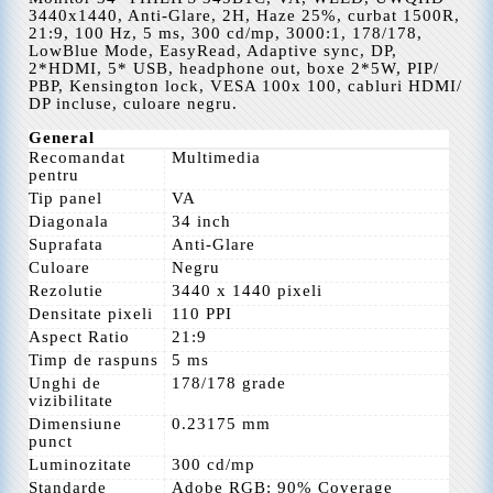
3440x1440, Anti-Glare, 2H, Haze 25%, curbat 1500R,
21:9, 100 Hz, 5 ms, 300 cd/mp, 3000:1, 178/178,
LowBlue Mode, EasyRead, Adaptive sync, DP,
2*HDMI, 5* USB, headphone out, boxe 2*5W, PIP/
PBP, Kensington lock, VESA 100x 100, cabluri HDMI/
DP incluse, culoare negru.
General
Recomandat
Multimedia
pentru
Tip panel
VA
Diagonala
34 inch
Suprafata
Anti-Glare
Culoare
Negru
Rezolutie
3440 x 1440 pixeli
Densitate pixeli
110 PPI
Aspect Ratio
21:9
Timp de raspuns
5 ms
Unghi de
178/178 grade
vizibilitate
Dimensiune
0.23175 mm
punct
Luminozitate
300 cd/mp
Standarde
Adobe RGB: 90% Coverage