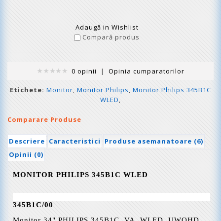
Adaugă in Wishlist
Compară produs
0 opinii
|
Opinia cumparatorilor
Etichete:
Monitor
,
Monitor Philips
,
Monitor Philips 345B1C
WLED
,
Comparare Produse
Descriere
Caracteristici
Produse asemanatoare (6)
Opinii (0)
MONITOR P
HILIPS
345B1C WLED
345B1C/00
Monitor 34" PHILIPS 345B1C, VA, WLED, UWQHD