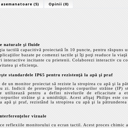
 asemanatoare (5)
Opinii (0)
D
 naturale şi fluide
ogia tactilă capacitivă proiectată în 10 puncte, pentru răspuns 
aplicaţiilor bazate pe comenzi tactile şi îţi poţi readuce la viaţ
i interactive incitante cu prietenii. Colaborezi interactiv cu co
vitatea şi eficienţa.
şte standardele IP65 pentru rezistenţă la apă şi praf
 de un monitor proiectat să reziste la stropirea cu apă şi la p
 zi. Indicii de protecţie împotriva corpurilor străine (IP) st
utilizează pentru a defini nivelurile de eficacitate a eta
corpurilor străine şi a umidităţii. Acest afişaj Philips este 
la apă şi praf, rezistând la stropirea cu apă şi la pătrunderea
nterferenţelor vizuale
ce reflexiile monitorului cu ecran tactil. Acest proces chimic a