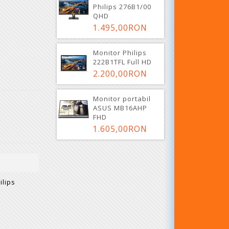
Philips 276B1/00
QHD
1.495,00RON
Monitor Philips
222B1TFL Full HD
2.200,00RON
Monitor portabil
ASUS MB16AHP
FHD
1.605,00RON
ilips