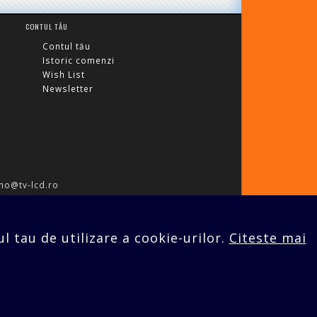
CONTUL TĂU
Contul tău
Istoric comenzi
Wish List
Newsletter
o@tv-lcd.ro
 SRL
© 2026 |
Web design - Cristal It Solutions
l tau de utilizare a cookie-urilor.
Citeste mai