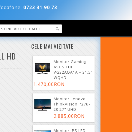
dafone:
0723 31 90 73
CELE MAI VIZITATE
LL HD
Monitor Gaming
ASUS TUF
VG32AQA1A – 31.5"
WQHD
1.470,00RON
Monitor Lenovo
ThinkVision P27u-
20 27" UHD
2.885,00RON
Monitor IPS LED