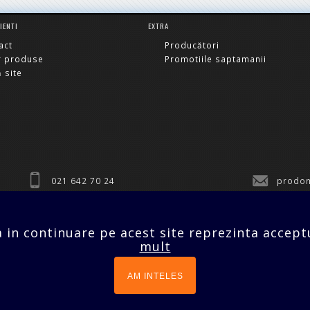
LIENTI
EXTRA
act
Producători
r produse
Promotiile saptamanii
 site
021 642 70 24
prodom
SC PRODOMO SERVICES
a in continuare pe acest site reprezinta acceptu
mult
AM INTELES