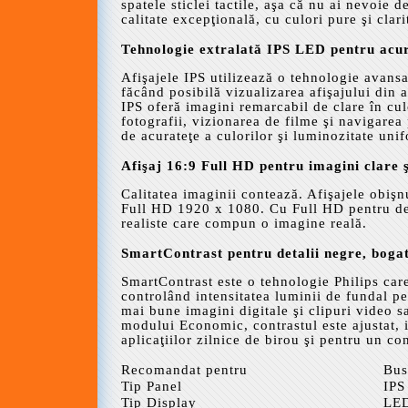
spatele sticlei tactile, aşa că nu ai nevoie 
calitate excepţională, cu culori pure şi clari
Tehnologie extralată IPS LED pentru acura
Afişajele IPS utilizează o tehnologie avans
făcând posibilă vizualizarea afişajului din
IPS oferă imagini remarcabil de clare în cul
fotografii, vizionarea de filme şi navigarea 
de acurateţe a culorilor şi luminozitate un
Afişaj 16:9 Full HD pentru imagini clare ş
Calitatea imaginii contează. Afişajele obişnui
Full HD 1920 x 1080. Cu Full HD pentru deta
realiste care compun o imagine reală.
SmartContrast pentru detalii negre, boga
SmartContrast este o tehnologie Philips care
controlând intensitatea luminii de fundal pe
mai bune imagini digitale şi clipuri video s
modului Economic, contrastul este ajustat, i
aplicaţiilor zilnice de birou şi pentru un c
Recomandat pentru
Bus
Tip Panel
IPS
Tip Display
LE