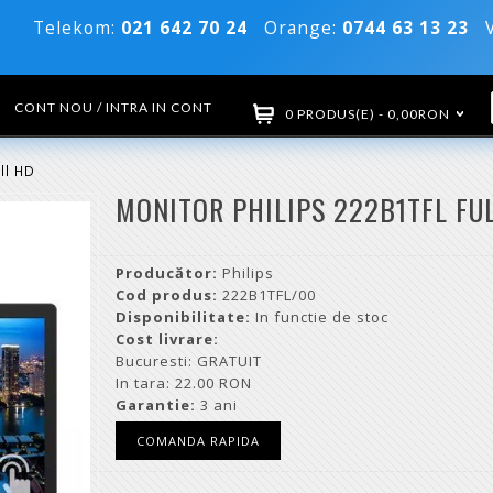
Telekom:
021 642 70 24
Orange:
0744 63 13 23
Vo
CONT NOU / INTRA IN CONT
0 PRODUS(E) - 0,00RON
ll HD
MONITOR PHILIPS 222B1TFL FU
Producător:
Philips
Cod produs:
222B1TFL/00
Disponibilitate:
In functie de stoc
Cost livrare:
Bucuresti: GRATUIT
In tara: 22.00 RON
Garantie:
3 ani