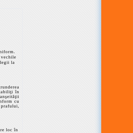
uniform.
ă vechile
legii la
ătrunderea
abiliţi în
nşeităţii
conform cu
 prafului,
re loc în