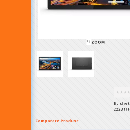
ZOOM
Etichet
222B1TF
Comparare Produse