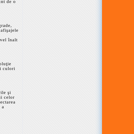
unt de o
grade,
afişajele
vel înalt
oluţie
i culori
ile şi
i celor
lectarea
 a