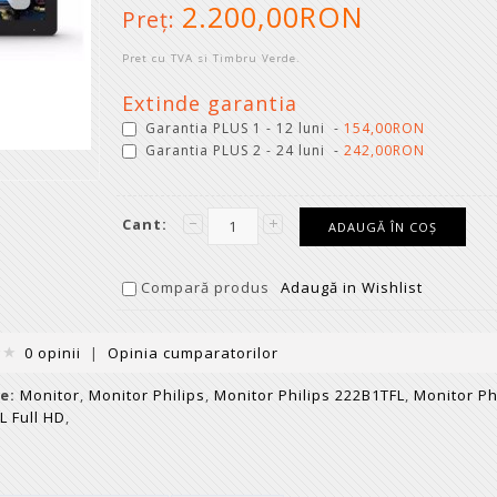
2.200,00RON
Preţ:
Pret cu TVA si Timbru Verde.
Extinde garantia
Garantia PLUS 1 - 12 luni -
154,00RON
Garantia PLUS 2 - 24 luni -
242,00RON
Cant:
Compară produs
Adaugă in Wishlist
0 opinii
|
Opinia cumparatorilor
e:
Monitor
,
Monitor Philips
,
Monitor Philips 222B1TFL
,
Monitor Ph
L Full HD
,