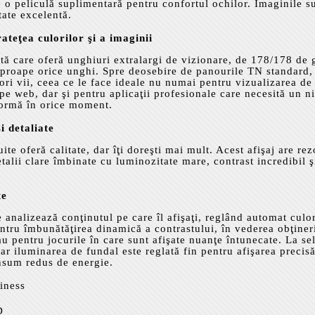
de o peliculă suplimentară pentru confortul ochilor. Imaginile s
tate excelentă.
teţea culorilor şi a imaginii
ată care oferă unghiuri extralargi de vizionare, de 178/178 de 
 aproape orice unghi. Spre deosebire de panourile TN standard, 
ori vii, ceea ce le face ideale nu numai pentru vizualizarea de
pe web, dar şi pentru aplicaţii profesionale care necesită un ni
iformă în orice moment.
i detaliate
te oferă calitate, dar îţi doreşti mai mult. Acest afişaj are rez
lii clare îmbinate cu luminozitate mare, contrast incredibil ş
te
 analizează conţinutul pe care îl afişaţi, reglând automat culor
ntru îmbunătăţirea dinamică a contrastului, în vederea obţineri
au pentru jocurile în care sunt afişate nuanţe întunecate. La se
ar iluminarea de fundal este reglată fin pentru afişarea precisă
onsum redus de energie.
iness
D