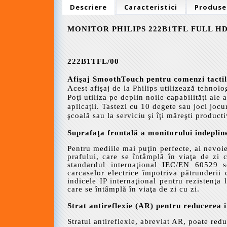
Descriere
Caracteristici
Produse
MONITOR PHILIPS
222B1TFL
FULL H
222B1TFL/00
Afişaj SmoothTouch pentru comenzi tactile
Acest afişaj de la Philips utilizează tehnol
Poţi utiliza pe deplin noile capabilităţi ale 
aplicaţii. Tastezi cu 10 degete sau joci jocur
şcoală sau la serviciu şi îţi măreşti producti
Suprafaţa frontală a monitorului îndepline
Pentru mediile mai puţin perfecte, ai nevoie
prafului, care se întâmplă în viaţa de zi cu
standardul internaţional IEC/EN 60529 se 
carcaselor electrice împotriva pătrunderii 
indicele IP internaţional pentru rezistenţa 
care se întâmplă în viaţa de zi cu zi.
Strat antireflexie (AR) pentru reducerea i
Stratul antireflexie, abreviat AR, poate redu