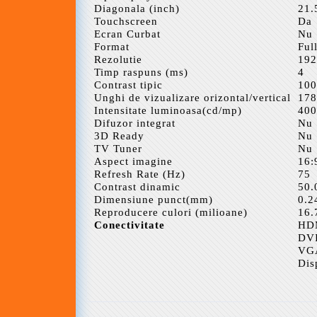
Diagonala (inch)
21.
Touchscreen
Da
Ecran Curbat
Nu
Format
Ful
Rezolutie
192
Timp raspuns (ms)
4
Contrast tipic
100
Unghi de vizualizare orizontal/vertical
178
Intensitate luminoasa(cd/mp)
400
Difuzor integrat
Nu
3D Ready
Nu
TV Tuner
Nu
Aspect imagine
16:
Refresh Rate (Hz)
75
Contrast dinamic
50.
Dimensiune punct(mm)
0.2
Reproducere culori (milioane)
16.
Conectivitate
HD
DV
VG
Dis