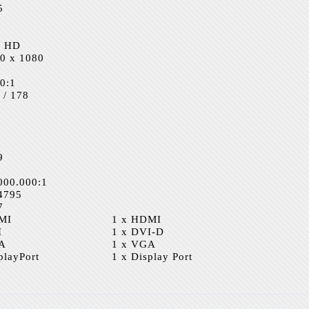
5
l HD
0 x 1080
0:1
 / 178
9
000.000:1
4795
7
MI
1 x HDMI
I
1 x DVI-D
A
1 x VGA
playPort
1 x Display Port