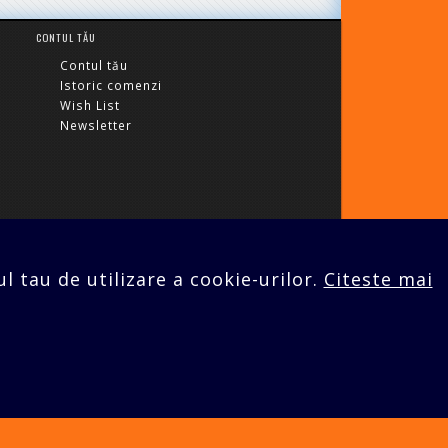
CONTUL TĂU
Contul tău
Istoric comenzi
Wish List
Newsletter
o@tv-lcd.ro
l tau de utilizare a cookie-urilor.
Citeste mai
 SRL
© 2026 |
Web design - Cristal It Solutions