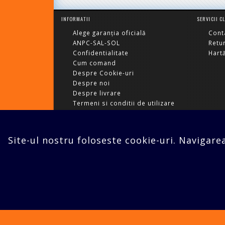
INFORMATII
SERVICII C
Alege garanția oficială
Cont
ANPC-SAL-SOL
Retu
Confidentialitate
Hartă
Cum comand
Despre Cookie-uri
Despre noi
Despre livrare
Termeni si conditii de utilizare
Suport telefonic clienti
Bucuresti,Sect.2,Agricultori nr.18
Site-ul nostru foloseste cookie-uri. Navigare