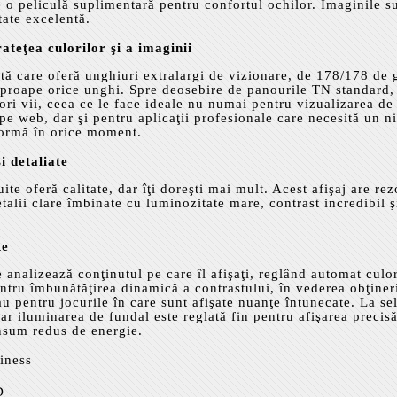
de o peliculă suplimentară pentru confortul ochilor. Imaginile s
tate excelentă.
teţea culorilor şi a imaginii
ată care oferă unghiuri extralargi de vizionare, de 178/178 de 
 aproape orice unghi. Spre deosebire de panourile TN standard, 
ori vii, ceea ce le face ideale nu numai pentru vizualizarea de
pe web, dar şi pentru aplicaţii profesionale care necesită un ni
iformă în orice moment.
i detaliate
te oferă calitate, dar îţi doreşti mai mult. Acest afişaj are rez
lii clare îmbinate cu luminozitate mare, contrast incredibil ş
te
 analizează conţinutul pe care îl afişaţi, reglând automat culor
ntru îmbunătăţirea dinamică a contrastului, în vederea obţineri
au pentru jocurile în care sunt afişate nuanţe întunecate. La se
ar iluminarea de fundal este reglată fin pentru afişarea precisă
onsum redus de energie.
iness
D