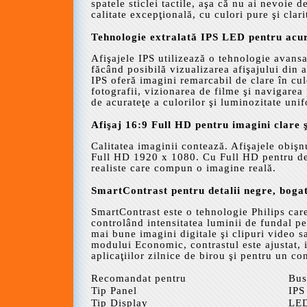
spatele sticlei tactile, aşa că nu ai nevoie 
calitate excepţională, cu culori pure şi clari
Tehnologie extralată IPS LED pentru acura
Afişajele IPS utilizează o tehnologie avans
făcând posibilă vizualizarea afişajului din
IPS oferă imagini remarcabil de clare în cul
fotografii, vizionarea de filme şi navigarea 
de acurateţe a culorilor şi luminozitate un
Afişaj 16:9 Full HD pentru imagini clare ş
Calitatea imaginii contează. Afişajele obişnui
Full HD 1920 x 1080. Cu Full HD pentru deta
realiste care compun o imagine reală.
SmartContrast pentru detalii negre, boga
SmartContrast este o tehnologie Philips care
controlând intensitatea luminii de fundal pe
mai bune imagini digitale şi clipuri video s
modului Economic, contrastul este ajustat, i
aplicaţiilor zilnice de birou şi pentru un c
Recomandat pentru
Bus
Tip Panel
IPS
Tip Display
LE