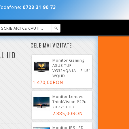
dafone:
0723 31 90 73
CELE MAI VIZITATE
LL HD
Monitor Gaming
ASUS TUF
VG32AQA1A – 31.5"
WQHD
1.470,00RON
Monitor Lenovo
ThinkVision P27u-
20 27" UHD
2.885,00RON
Monitor IPS LED