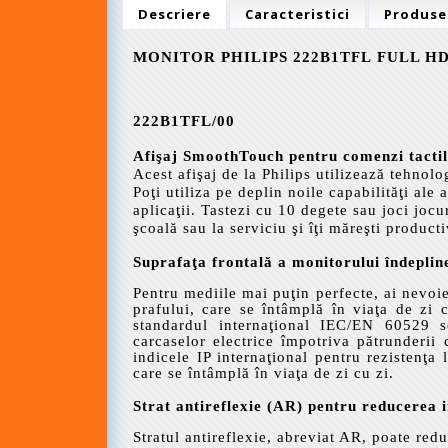
Descriere
Caracteristici
Produse
MONITOR PHILIPS
222B1TFL
FULL H
222B1TFL/00
Afişaj SmoothTouch pentru comenzi tactile
Acest afişaj de la Philips utilizează tehnol
Poţi utiliza pe deplin noile capabilităţi ale 
aplicaţii. Tastezi cu 10 degete sau joci jocur
şcoală sau la serviciu şi îţi măreşti producti
Suprafaţa frontală a monitorului îndepline
Pentru mediile mai puţin perfecte, ai nevoie
prafului, care se întâmplă în viaţa de zi cu
standardul internaţional IEC/EN 60529 se 
carcaselor electrice împotriva pătrunderii 
indicele IP internaţional pentru rezistenţa 
care se întâmplă în viaţa de zi cu zi.
Strat antireflexie (AR) pentru reducerea i
Stratul antireflexie, abreviat AR, poate redu