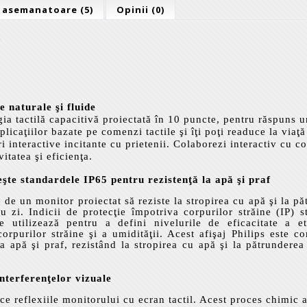
 asemanatoare (5)
Opinii (0)
D
 naturale şi fluide
ogia tactilă capacitivă proiectată în 10 puncte, pentru răspuns 
aplicaţiilor bazate pe comenzi tactile şi îţi poţi readuce la viaţ
i interactive incitante cu prietenii. Colaborezi interactiv cu co
vitatea şi eficienţa.
şte standardele IP65 pentru rezistenţă la apă şi praf
 de un monitor proiectat să reziste la stropirea cu apă şi la p
 zi. Indicii de protecţie împotriva corpurilor străine (IP) st
utilizează pentru a defini nivelurile de eficacitate a eta
corpurilor străine şi a umidităţii. Acest afişaj Philips este 
la apă şi praf, rezistând la stropirea cu apă şi la pătrunderea
nterferenţelor vizuale
ce reflexiile monitorului cu ecran tactil. Acest proces chimic a