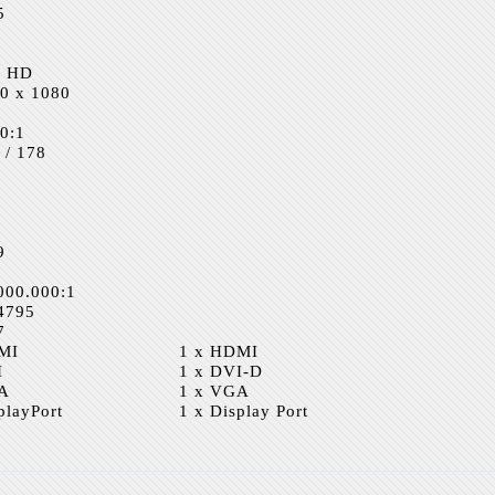
5
l HD
0 x 1080
0:1
 / 178
9
000.000:1
4795
7
MI
1 x HDMI
I
1 x DVI-D
A
1 x VGA
playPort
1 x Display Port