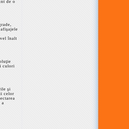
unt de o
grade,
afişajele
vel înalt
oluţie
i culori
ile şi
i celor
lectarea
 a