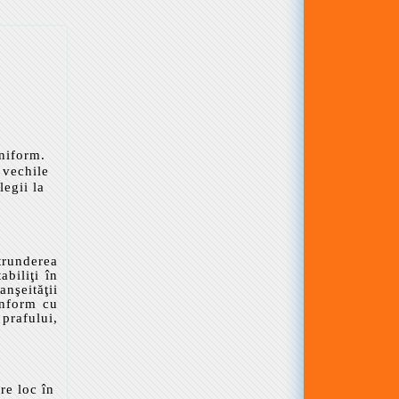
uniform.
ă vechile
legii la
ătrunderea
abiliţi în
nşeităţii
conform cu
 prafului,
re loc în