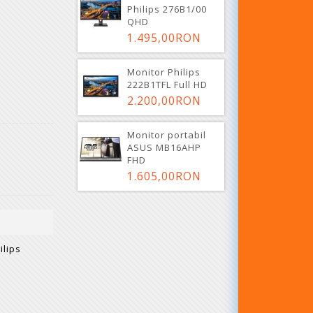
Philips 276B1/00
QHD
1.495,00RON
Monitor Philips
222B1TFL Full HD
2.200,00RON
Monitor portabil
ASUS MB16AHP
FHD
1.605,00RON
ilips