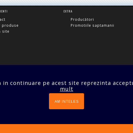
LIENTI
EXTRA
act
Producători
r produse
Promotiile saptamanii
 site
021 642 70 24
prodom
a in continuare pe acest site reprezinta acceptu
mult
SC PRODOMO SERVICES
AM INTELES