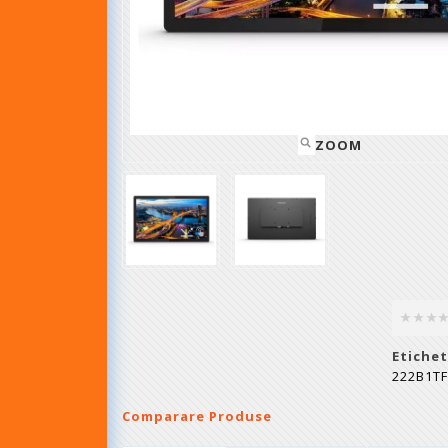
ZOOM
Etichet
222B1TF
Comparare Produse