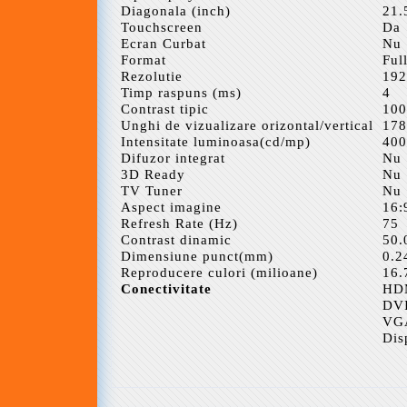
Diagonala (inch)
21.
Touchscreen
Da
Ecran Curbat
Nu
Format
Ful
Rezolutie
192
Timp raspuns (ms)
4
Contrast tipic
100
Unghi de vizualizare orizontal/vertical
178
Intensitate luminoasa(cd/mp)
400
Difuzor integrat
Nu
3D Ready
Nu
TV Tuner
Nu
Aspect imagine
16:
Refresh Rate (Hz)
75
Contrast dinamic
50.
Dimensiune punct(mm)
0.2
Reproducere culori (milioane)
16.
Conectivitate
HD
DV
VG
Dis