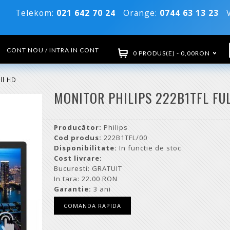
Telekom:
021 642 70 24
Orange:
0744 63 13 23
Vo
CONT NOU / INTRA IN CONT
0 PRODUS(E) - 0,00RON
ll HD
MONITOR PHILIPS 222B1TFL FU
Producător:
Philips
Cod produs:
222B1TFL/00
Disponibilitate:
In functie de stoc
Cost livrare:
Bucuresti: GRATUIT
In tara: 22.00 RON
Garantie:
3 ani