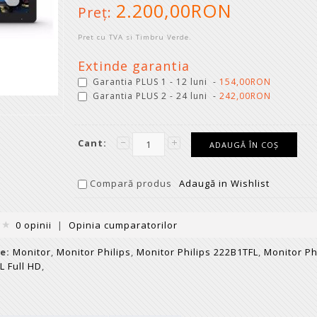
2.200,00RON
Preţ:
Pret cu TVA si Timbru Verde.
Extinde garantia
Garantia PLUS 1 - 12 luni -
154,00RON
Garantia PLUS 2 - 24 luni -
242,00RON
Cant:
Compară produs
Adaugă in Wishlist
0 opinii
|
Opinia cumparatorilor
e:
Monitor
,
Monitor Philips
,
Monitor Philips 222B1TFL
,
Monitor Ph
L Full HD
,