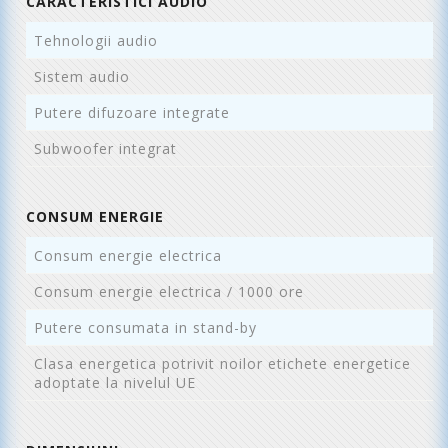
CARACTERISTICI AUDIO
Tehnologii audio
D
Sistem audio
2
Putere difuzoare integrate
1
Subwoofer integrat
N
CONSUM ENERGIE
Consum energie electrica
7
Consum energie electrica / 1000 ore
3
Putere consumata in stand-by
0
Clasa energetica potrivit noilor etichete energetice
C
adoptate la nivelul UE