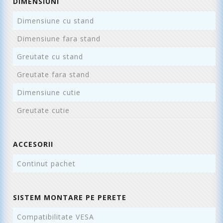
DIMENSIUNI
Dimensiune cu stand
9
Dimensiune fara stand
9
Greutate cu stand
6
Greutate fara stand
5
Dimensiune cutie
1
Greutate cutie
8
ACCESORII
Continut pachet
B
SISTEM MONTARE PE PERETE
Compatibilitate VESA
1