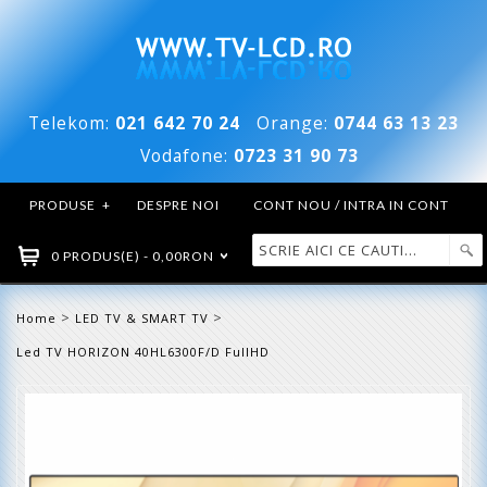
Telekom:
021 642 70 24
Orange:
0744 63 13 23
Vodafone:
0723 31 90 73
PRODUSE
+
DESPRE NOI
CONT NOU / INTRA IN CONT
0 PRODUS(E) - 0,00RON
>
>
Home
LED TV & SMART TV
Led TV HORIZON 40HL6300F/D FullHD