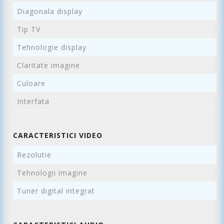
Diagonala display
1
Tip TV
N
Tehnologie display
L
Claritate imagine
F
Culoare
N
Interfata
1
CARACTERISTICI VIDEO
Rezolutie
1
Tehnologii imagine
D
Tuner digital integrat
D