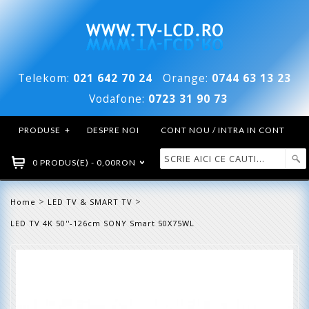
Telekom:
021 642 70 24
Orange:
0744 63 13 23
Vodafone:
0723 31 90 73
PRODUSE
+
DESPRE NOI
CONT NOU / INTRA IN CONT
0 PRODUS(E) - 0,00RON
>
>
Home
LED TV & SMART TV
LED TV 4K 50''-126cm SONY Smart 50X75WL