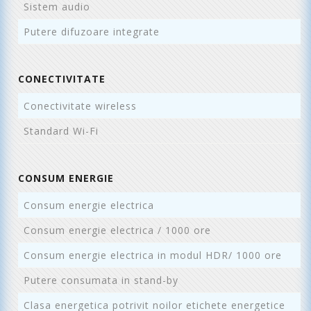
Sistem audio
2
Putere difuzoare integrate
2
CONECTIVITATE
Conectivitate wireless
B
Standard Wi-Fi
8
CONSUM ENERGIE
Consum energie electrica
1
Consum energie electrica / 1000 ore
6
Consum energie electrica in modul HDR/ 1000 ore
9
Putere consumata in stand-by
0
Clasa energetica potrivit noilor etichete energetice
C