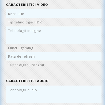
CARACTERISTICI VIDEO
Rezolutie
3
Tip tehnologie HDR
H
Tehnologii imagine
L
F
A
Functii gaming
A
Rata de refresh
5
Tuner digital integrat
D
CARACTERISTICI AUDIO
Tehnologii audio
D
A
A