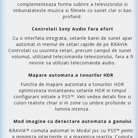
complementeaza forma subtire a televizorului si
imbunatateste muzica si filmele cu sunet clar si bas
profund.
Controlati Sony Audio fara efort
Cu o interfata integrata, setarile barei de sunet apar
automat in meniul de setari rapide de pe BRAVIA.
Controlati cu usurinta setari, precum campul de sunet si
volumul, utilizand telecomanda televizorului, fara a fi
nevoie sa utilizati telecomanda audio.
Mapare automata a tonurilor HDR
Functia de mapare automata a tonurilor HDR
optimizeaza instantaneu setarile HDR in timpul
configurarii initiale a PS5™. Veti vedea detalii fine si
culori realiste chiar si in zone cu umbre profunde si
lumina intensa.
Mod imagine cu detectare automata a genului
BRAVIA™ comuta automat in Modul joc cu PS5™ pentru
a minimiza intarzierile si a maximiza reactia. Comuta