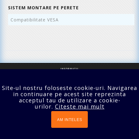
SISTEM MONTARE PE PERETE
Compatibilitate VESA
2
INFORMATII
SERVICII CLIENTI
Site-ul nostru foloseste cookie-uri. Navigarea
EXTRA
in continuare pe acest site reprezinta
acceptul tau de utilizare a cookie-
CONTUL TĂU
urilor.
Citeste mai mult
Bucuresti,Sect.2,Agricultori nr.18
021 642 70 24
AM INTELES
prodomo@tv-lcd.ro
SC PRODOMO SERVICES SRL
© 2026 |
Web design - Cristal It