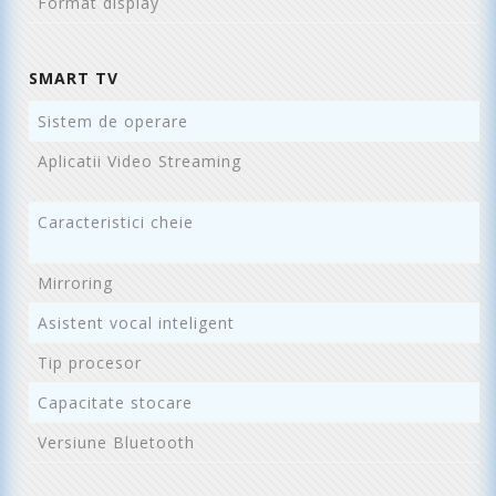
Format display
Pl
SMART TV
Sistem de operare
G
Aplicatii Video Streaming
Y
S
Caracteristici cheie
Co
C
Mirroring
i
Asistent vocal inteligent
Go
Tip procesor
P
Capacitate stocare
3
Versiune Bluetooth
4.