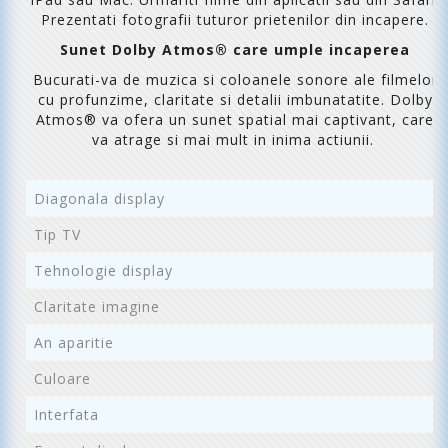
Prezentati fotografii tuturor prietenilor din incapere.
Sunet Dolby Atmos® care umple incaperea
Bucurati-va de muzica si coloanele sonore ale filmelor
cu profunzime, claritate si detalii imbunatatite. Dolby
Atmos® va ofera un sunet spatial mai captivant, care
va atrage si mai mult in inima actiunii.
Diagonala display
1
Tip TV
S
Tehnologie display
L
Claritate imagine
4
An aparitie
2
Culoare
N
Interfata
2 