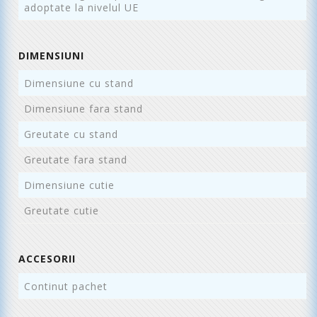
adoptate la nivelul UE
DIMENSIUNI
Dimensiune cu stand
11
Dimensiune fara stand
1
Greutate cu stand
1
Greutate fara stand
1
Dimensiune cutie
1
Greutate cutie
1
ACCESORII
Continut pachet
B