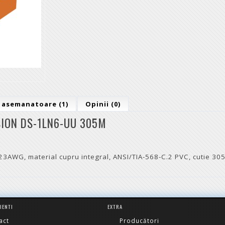
 asemanatoare (1)
Opinii (0)
SION DS-1LN6-UU 305M
3AWG, material cupru integral, ANSI/TIA-568-C.2 PVC, cutie 305
LIENTI
EXTRA
act
Producători