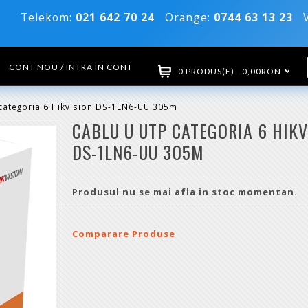
Telekom:
021 642 70 24
Orange:
0744 63 13 23
Vo
CONT NOU / INTRA IN CONT
0 PRODUS(E) - 0,00RON
categoria 6 Hikvision DS-1LN6-UU 305m
CABLU U UTP CATEGORIA 6 HIKV
DS-1LN6-UU 305M
Produsul nu se mai afla in stoc momentan.
Comparare Produse