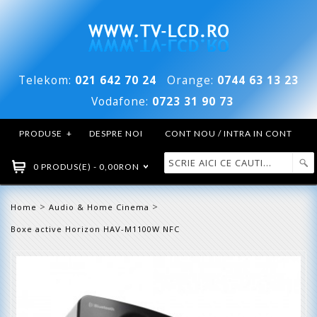
Telekom:
021 642 70 24
Orange:
0744 63 13 23
Vodafone:
0723 31 90 73
PRODUSE
+
DESPRE NOI
CONT NOU / INTRA IN CONT
0 PRODUS(E) - 0,00RON
>
>
Home
Audio & Home Cinema
Boxe active Horizon HAV-M1100W NFC