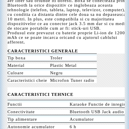
aer liber sau oriunde iti doresti. Boxa se conecteaza prin
Bluetooth la orice dispozitiv ce inglobeaza aceasta
tehnologie (telefon, tableta, laptop, televizor, computer),
cu conditia ca distanta dintre cele doua sa nu depaseasca
10 metri. In plus, este compatibila si cu majoritatea
dispozitivelor ce au conector jack 3.5 mm dar si cu medii
de stocare portabile cum ar fi: stick-uri USB.
Produsul este prevazut cu baterie proprie Li-ion de 1200
mAh ce se poate incarca oricand cu ajutorul cablului
afferent
.
CARACTERISTICI GENERALE
Tip boxa
Troler
Material
Plastic Metal
Culoare
Negru
Caracteristici cheie
Microfon Tuner radio
CARACTERISTICI TEHNICE
Functii
Karaoke Functie de inregist
Conectivitate
Bluetooth USB Jack audio 
Tip alimentare
Acumulator
Autonomie acumulator
6 h