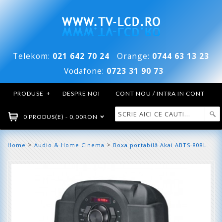
Telekom:
021 642 70 24
Orange:
0744 63 13 23
Vodafone:
0723 31 90 73
PRODUSE
+
DESPRE NOI
CONT NOU / INTRA IN CONT
0 PRODUS(E) - 0,00RON
>
>
Home
Audio & Home Cinema
Boxa portabilă Akai ABTS-808L