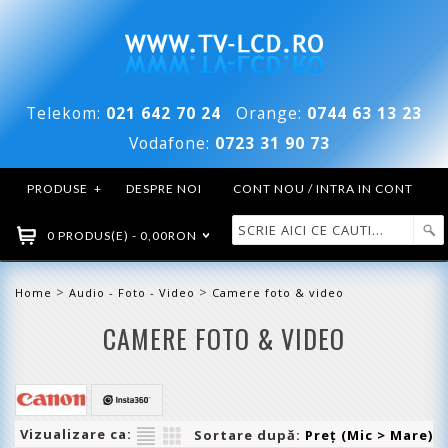
Telekom:
021 642 70 24
Orange:
0744 63 13 23
Vodafone:
0723 31 90 73
PRODUSE
+
DESPRE NOI
CONT NOU / INTRA IN CONT
0 PRODUS(E) - 0,00RON
>
>
Home
Audio - Foto - Video
Camere foto & video
CAMERE FOTO & VIDEO
Vizualizare ca:
Sortare după:
Preţ (Mic > Mare)