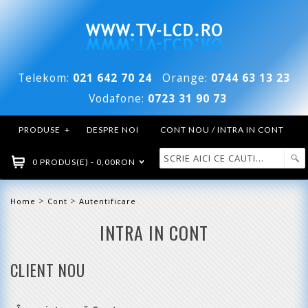
Telekom:
021 642 70 24
Orange:
0744 63 13 23
Vodafone:
0723 31 90 73
PRODUSE
+
DESPRE NOI
CONT NOU / INTRA IN CONT
0 PRODUS(E) - 0,00RON
>
>
Home
Cont
Autentificare
INTRA IN CONT
CLIENT NOU