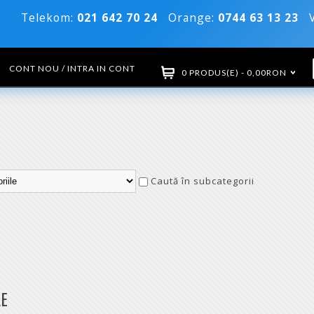
Telekom:
021 642 70 24
Orange:
0744 63 13 23
Vo
CONT NOU / INTRA IN CONT
0 PRODUS(E) - 0,00RON
Caută în subcategorii
LE