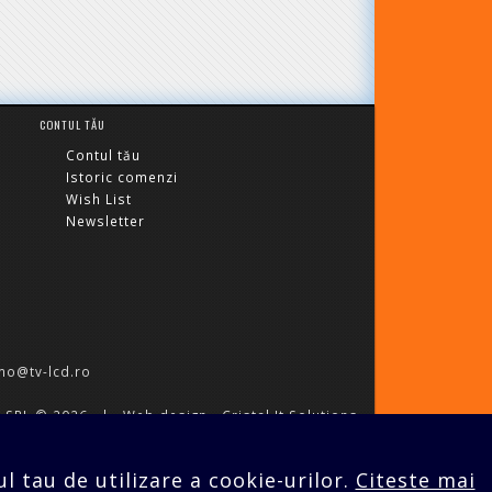
CONTUL TĂU
Contul tău
Istoric comenzi
Wish List
Newsletter
o@tv-lcd.ro
 SRL
© 2026 |
Web design - Cristal It Solutions
l tau de utilizare a cookie-urilor.
Citeste mai