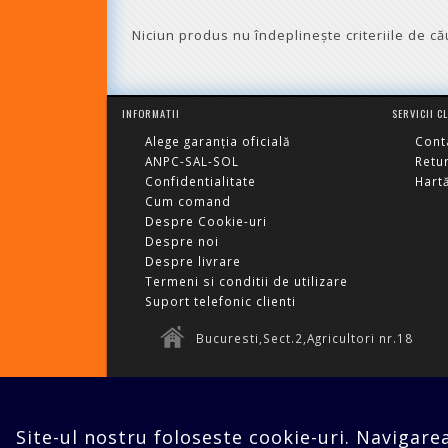
Niciun produs nu îndeplineşte criteriile de că
INFORMATII
SERVICII C
Alege garanția oficială
Cont
ANPC-SAL-SOL
Retu
Confidentialitate
Hartă
Cum comand
Despre Cookie-uri
Despre noi
Despre livrare
Termeni si conditii de utilizare
Suport telefonic clienti
Bucuresti,Sect.2,Agricultori nr.18
Site-ul nostru foloseste cookie-uri. Navigare