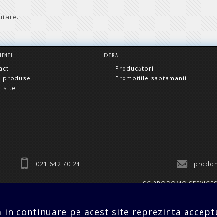
utare.
LIENTI
EXTRA
act
Producători
r produse
Promotiile saptamanii
 site
021 642 70 24
prodom
SC PRODOMO SERVICES
a in continuare pe acest site reprezinta acceptu