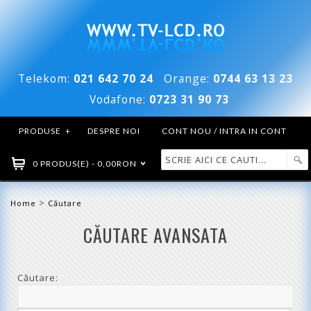
Telekom:
021 642 70 24
Orange:
0744 63 13 23
Vodafone:
0723 31 90 73
PRODUSE
+
DESPRE NOI
CONT NOU / INTRA IN CONT
0 PRODUS(E) - 0,00RON
>
Home
Căutare
CĂUTARE AVANSATA
Căutare: