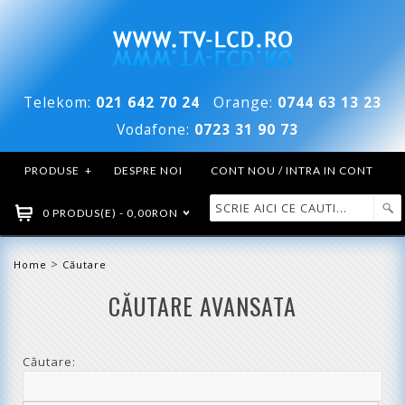
Telekom:
021 642 70 24
Orange:
0744 63 13 23
Vodafone:
0723 31 90 73
PRODUSE
+
DESPRE NOI
CONT NOU / INTRA IN CONT
0 PRODUS(E) - 0,00RON
>
Home
Căutare
CĂUTARE AVANSATA
Căutare: