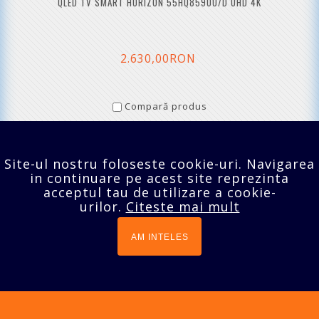
QLED TV SMART HORIZON 55HQ8590U/D UHD 4K
2.630,00RON
Compară produs
Afişare 1 - 5 din 5 (1 Pagini)
Site-ul nostru foloseste cookie-uri. Navigarea
in continuare pe acest site reprezinta
INFORMATII
acceptul tau de utilizare a cookie-
urilor.
Citeste mai mult
SERVICII CLIENTI
EXTRA
AM INTELES
CONTUL TĂU
Bucuresti,Sect.2,Agricultori nr.18
021 642 70 24
prodomo@tv-lcd.ro