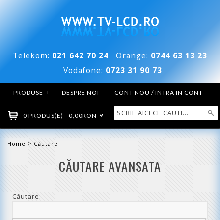
Telekom:
021 642 70 24
Orange:
0744 63 13 23
Vodafone:
0723 31 90 73
PRODUSE
+
DESPRE NOI
CONT NOU / INTRA IN CONT
0 PRODUS(E) - 0,00RON
>
Home
Căutare
CĂUTARE AVANSATA
Căutare: