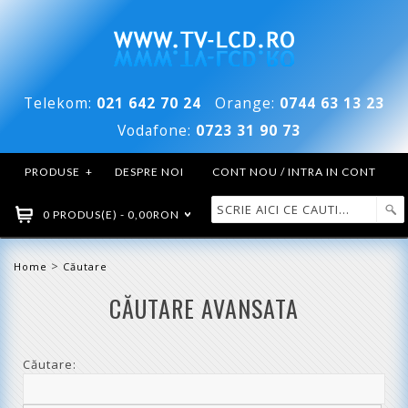
Telekom:
021 642 70 24
Orange:
0744 63 13 23
Vodafone:
0723 31 90 73
PRODUSE
+
DESPRE NOI
CONT NOU / INTRA IN CONT
0 PRODUS(E) - 0,00RON
>
Home
Căutare
CĂUTARE AVANSATA
Căutare: